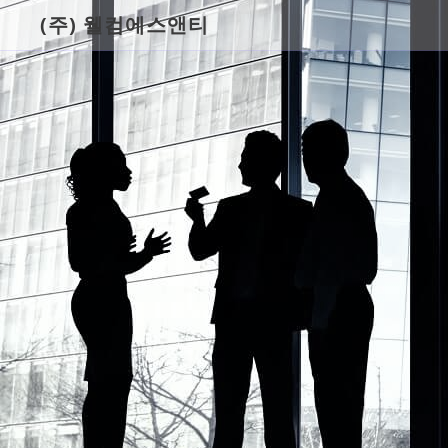
(주) 웰컴에스앤티