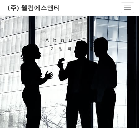
(주) 웰컴에스앤티
Toggl
navig
About us
기업의 방향