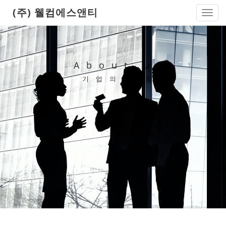
(주) 웰컴에스앤티
Toggl
navig
About us
기업의 방향