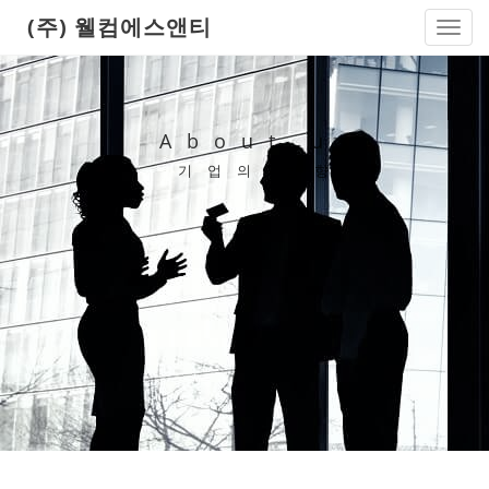
(주) 웰컴에스앤티
Toggl
navig
About us
기업의 방향