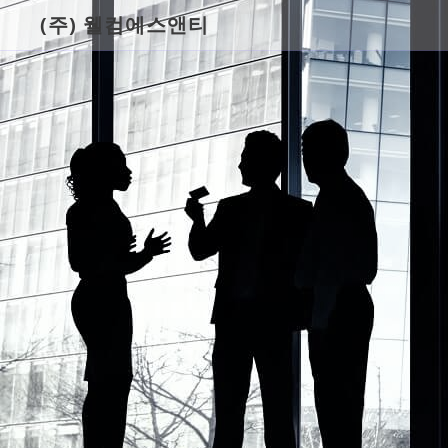
(주) 웰컴에스앤티