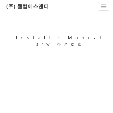
(주) 웰컴에스앤티
Toggl
navig
Install · Manual
S/W 다운로드